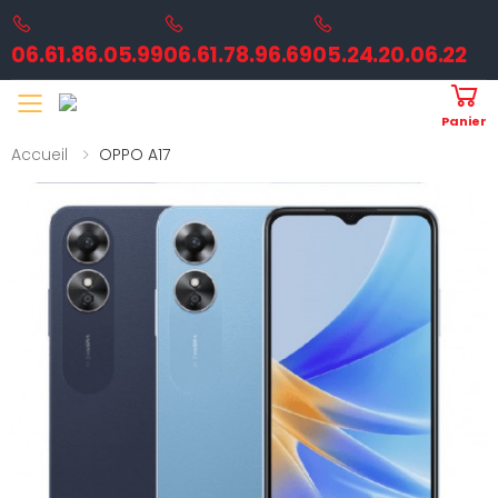
06.61.86.05.99
06.61.78.96.69
05.24.20.06.22
Toggle mobile menu
Panier
Accueil
OPPO A17