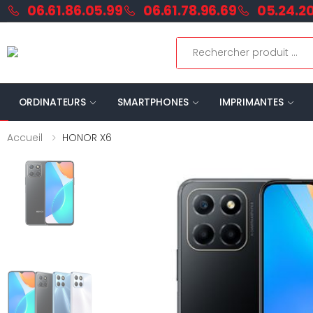
06.61.86.05.99
06.61.78.96.69
05.24.20
ORDINATEURS
SMARTPHONES
IMPRIMANTES
Accueil
HONOR X6