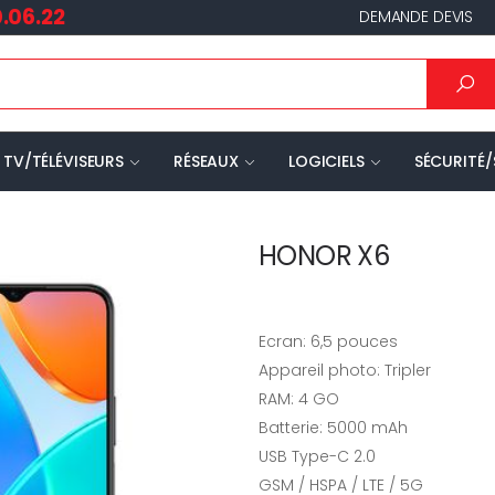
.06.22
DEMANDE DEVIS
TV/TÉLÉVISEURS
RÉSEAUX
LOGICIELS
SÉCURITÉ/
HONOR X6
Ecran:
6,5 pouces
Appareil photo: Tripler
RAM:
4 GO
Batterie: 5000 mAh
USB Type-C 2.0
GSM / HSPA / LTE / 5G