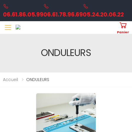
06.61.86.05.99
06.61.78.96.69
05.24.20.06.22
Toggle mobile menu
Panier
ONDULEURS
Accueil
ONDULEURS